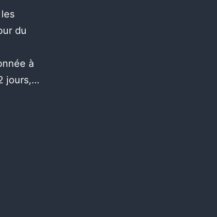
 les
our du
donnée à
2 jours,…