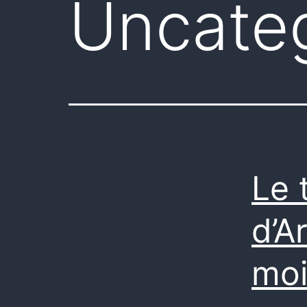
Uncate
Le 
d’A
moi