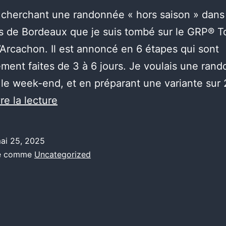
 cherchant une randonnée « hors saison » dans
s de Bordeaux que je suis tombé sur le GRP® T
’Arcachon. Il est annoncé en 6 étapes qui sont
ment faites de 3 à 6 jours. Je voulais une ran
r le week-end, et en préparant une variante sur 
Le
re la lecture
tour
du
ai 25, 2025
bassin
sé comme
Uncategorized
d’Arcachon
à
pied
en