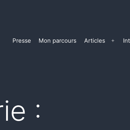
Presse
Mon parcours
Articles
In
Ouvrir
le
menu
ie :