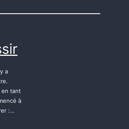
sir
 y a
re.
 en tant
mmencé à
rer :…