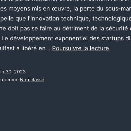
es moyens mis en œuvre, la perte du sous-mar
pelle que l’innovation technique, technologiqu
ne doit pas se faire au détriment de la sécurité
 Le développement exponentiel des startups di
Ce
ailfast a libéré en…
Poursuivre la lecture
que
je
uin 30, 2023
retiens
sé comme
Non classé
de
la
perte
du
sous-