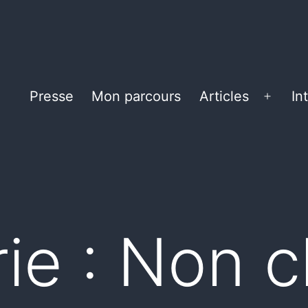
Presse
Mon parcours
Articles
In
Ouvrir
le
menu
ie :
Non c