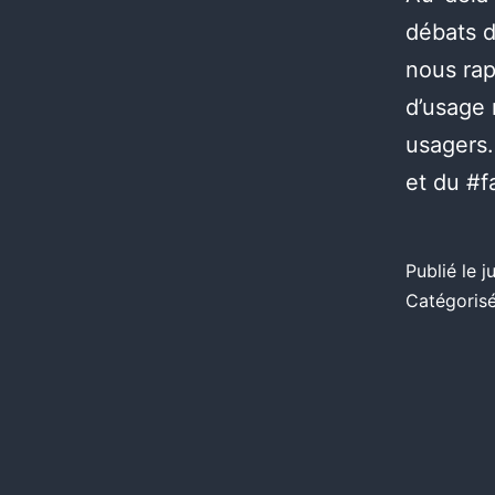
débats d
nous rap
d’usage 
usagers.
et du #f
Publié le
j
Catégori