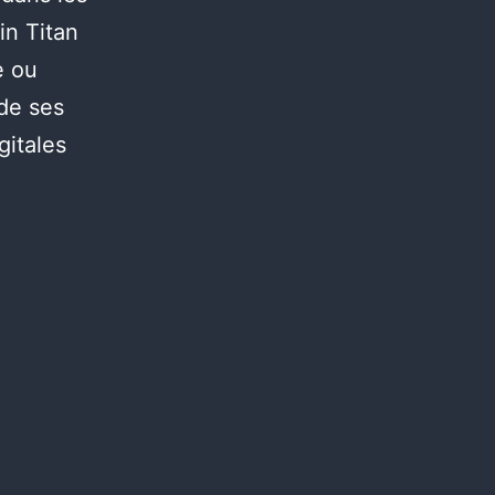
in Titan
e ou
 de ses
gitales