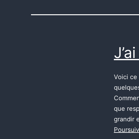
J’a
Voici ce 
quelques
Comment
que res
grandir 
Poursuiv