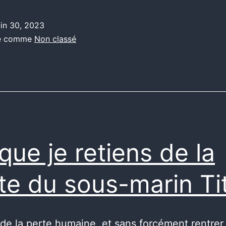
peur
de
uin 30, 2023
ne
sé comme
Non classé
pas
réussir
que je retiens de la
te du sous-marin Ti
de la perte humaine, et sans forcément rentrer