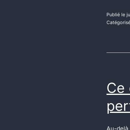
Publié le
j
Catégori
Ce 
per
Au-delà 